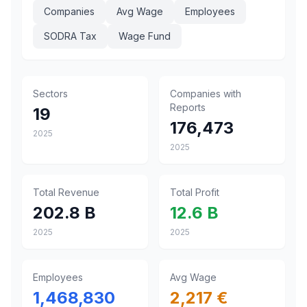
Companies
Avg Wage
Employees
SODRA Tax
Wage Fund
Sectors
Companies with
Reports
19
176,473
2025
2025
Total Revenue
Total Profit
202.8 B
12.6 B
2025
2025
Employees
Avg Wage
1,468,830
2,217 €