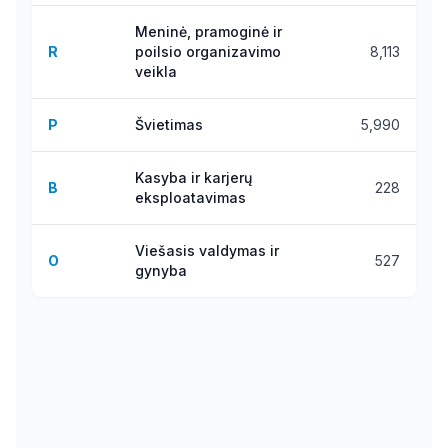
Meninė, pramoginė ir
R
poilsio organizavimo
8,113
veikla
P
Švietimas
5,990
Kasyba ir karjerų
B
228
eksploatavimas
Viešasis valdymas ir
O
527
gynyba