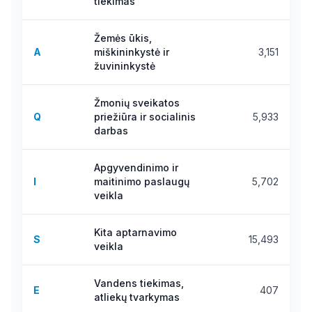
tiekimas
Žemės ūkis,
A
miškininkystė ir
3,151
žuvininkystė
Žmonių sveikatos
Q
priežiūra ir socialinis
5,933
darbas
Apgyvendinimo ir
I
maitinimo paslaugų
5,702
veikla
Kita aptarnavimo
S
15,493
veikla
Vandens tiekimas,
E
407
atliekų tvarkymas