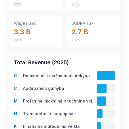
2025
2025
Wage Fund
SODRA Tax
3.3 B
2.7 B
2025
2025
Total Revenue
(
2025
)
G
Didmeninė ir mažmeninė prekyba
61.1 B
C
Apdirbamoji gamyba
32.2
M
Profesinė, mokslinė ir techninė veikla
B
31.3
H
Transportas ir saugojimas
B
19.2
K
Finansinė ir draudimo veikla
B