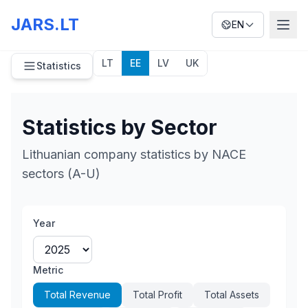
JARS.LT
EN
LT
EE
LV
UK
Statistics
Statistics by Sector
Lithuanian company statistics by NACE
sectors (A-U)
Year
Metric
Total Revenue
Total Profit
Total Assets