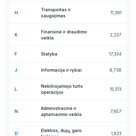
Transportas ir
H
11,391
saugojimas
Finansinė ir draudimo
K
2,237
veikla
F
Statyba
17,334
J
Informacija ir ryšiai
8,738
Nekilnojamojo turto
L
15,513
operacijos
Administracinė ir
N
7,657
aptarnavimo veikla
Elektros, dujų, garo
D
1,623