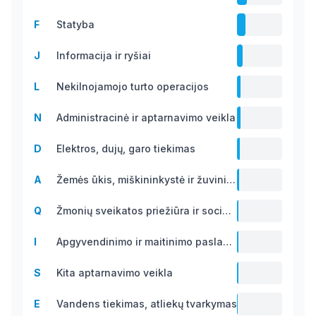
13.8
F
Statyba
B
11.7 B
J
Informacija ir ryšiai
7.7 B
L
Nekilnojamojo turto operacijos
5.0 B
N
Administracinė ir aptarnavimo veikla
4.8 B
D
Elektros, dujų, garo tiekimas
4.1 B
A
Žemės ūkis, miškininkystė ir žuvininkystė
2.8 B
Q
Žmonių sveikatos priežiūra ir socialinis darbas
2.1 B
I
Apgyvendinimo ir maitinimo paslaugų veikla
2.0 B
S
Kita aptarnavimo veikla
1.6 B
E
Vandens tiekimas, atliekų tvarkymas