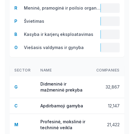
1.1 B
R
Meninė, pramoginė ir poilsio organizavimo veikla
1.0 B
P
Švietimas
609.2
B
Kasyba ir karjerų eksploatavimas
M
303.6
O
Viešasis valdymas ir gynyba
M
247.3
M
SECTOR
NAME
COMPANIES
Didmeninė ir
G
32,867
mažmeninė prekyba
C
Apdirbamoji gamyba
12,147
Profesinė, mokslinė ir
M
21,422
techninė veikla