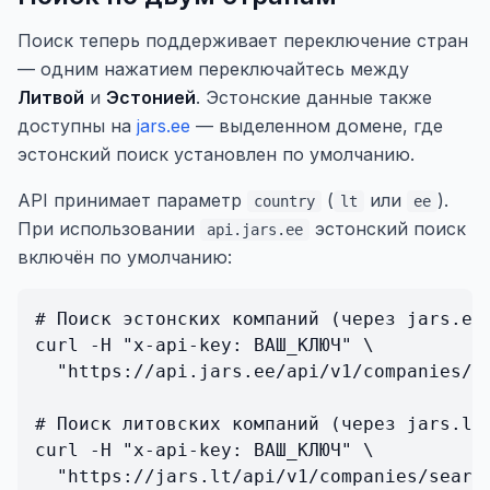
Поиск теперь поддерживает переключение стран
— одним нажатием переключайтесь между
Литвой
и
Эстонией
. Эстонские данные также
доступны на
jars.ee
— выделенном домене, где
эстонский поиск установлен по умолчанию.
API принимает параметр
(
или
).
country
lt
ee
При использовании
эстонский поиск
api.jars.ee
включён по умолчанию:
# Поиск эстонских компаний (через jars.ee 
curl -H "x-api-key: ВАШ_КЛЮЧ" \

  "https://api.jars.ee/api/v1/companies/se
# Поиск литовских компаний (через jars.lt 
curl -H "x-api-key: ВАШ_КЛЮЧ" \

  "https://jars.lt/api/v1/companies/search