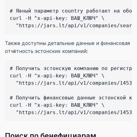
# Явный параметр country работает на обоих
curl -H "x-api-key: ВАШ_КЛЮЧ" \

Также доступны детальные данные и финансовая
отчётность эстонских компаний:
# Получить эстонскую компанию по регистрац
curl -H "x-api-key: ВАШ_КЛЮЧ" \

  "https://jars.lt/api/v1/companies/145329
# Получить финансовые данные эстонской ком
curl -H "x-api-key: ВАШ_КЛЮЧ" \

Поиск по бенефициарам