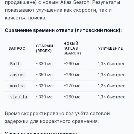
продакшене) с новым Atlas Search. Результаты
показывают улучшение как скорости, так и
качества поиска.
Сравнение времени ответа (литовский поиск):
НОВЫЙ
СТАРЫЙ
ЗАПРОС
(ATLAS
УЛУЧШЕНИЕ
(REGEX)
SEARCH)
~330 мс
~260 мс
1,3× быстрее
Bolt
~350 мс
~260 мс
1,3× быстрее
ausros
~330 мс
~270 мс
1,2× быстрее
maxima
~330 мс
~260 мс
1,3× быстрее
siauliu
Время скорректировано без учёта сетевой
задержки для корректного сравнения.
Улучшение качества поиска: