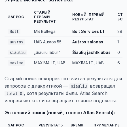
СТАРЫЙ:
НОВЫЙ: ПЕРВЫЙ
СТА
ЗАПРОС
ПЕРВЫЙ
РЕЗУЛЬТАТ
ВСЕ
РЕЗУЛЬТАТ
MB Boltega
Bolt Services LT
29
Bolt
UAB Ausros 55
Aušros salonas
1
ausros
„Siauliu labui!"
Šiaulių jachtklubas
0
siauliu
MAXIMA LT, UAB
MAXIMA LT, UAB
6
maxima
Старый поиск некорректно считал результаты для
запросов с диакритикой —
возвращал
siauliu
, хотя результаты были. Atlas Search
total=0
исправляет это и возвращает точные подсчёты.
Эстонский поиск (новый, только Atlas Search):
ЗАПРОС
РЕЗУЛЬТАТЫ
ВРЕМЯ
ПРИМЕЧАНИЕ