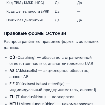
Код ПВМ / KMKR (НДС)
Да
Да
Коды деятельности EVRK
Да
—
Поиск без диакритики
Да
Да
Правовые формы Эстонии
Распространённые правовые формы в эстонских
данных:
OÜ
(Osaühing) — общество с ограниченной
ответственностью, аналог литовского UAB
AS
(Aktsiaselts) — акционерное общество,
аналог AB
FIE
(Füüsilisest isikust ettevõtja) —
индивидуальный предприниматель, аналог IĮ
TÜ
(Tulundusühistu) — кооператив
MTÜ
(Mittetulundusühing) — некоммерческая