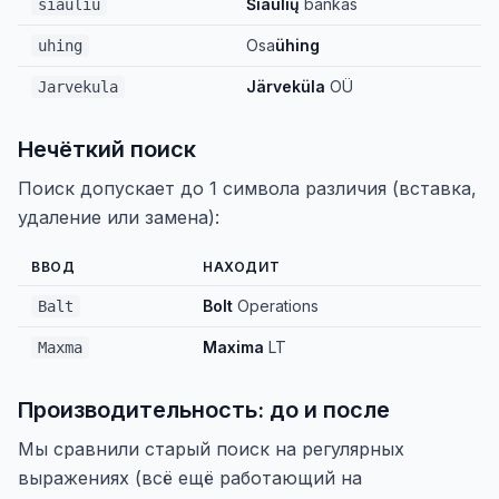
Šiaulių
bankas
siauliu
Osa
ühing
uhing
Järveküla
OÜ
Jarvekula
Нечёткий поиск
Поиск допускает до 1 символа различия (вставка,
удаление или замена):
ВВОД
НАХОДИТ
Bolt
Operations
Balt
Maxima
LT
Maxma
Производительность: до и после
Мы сравнили старый поиск на регулярных
выражениях (всё ещё работающий на