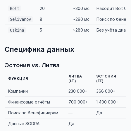
20
~300 мс
Находит Bolt Op
Bolt
8
~290 мс
Поиск по бенеф
Selivanov
5
~280 мс
Без учёта диакр
Oskina
Специфика данных
Эстония vs. Литва
ЛИТВА
ЭСТОНИЯ
ФУНКЦИЯ
(LT)
(EE)
Компании
230 000+
366 000+
Финансовые отчёты
700 000+
1 400 000+
Поиск по бенефициарам
—
Да
Данные SODRA
Да
—