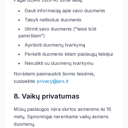
Pagal BDAR (GDPR) turite teisę:
Gauti informaciją apie savo duomenis
Taisyti netikslius duomenis
Ištrinti savo duomenis ("teisė būti
pamirštam")
Apriboti duomenų tvarkymą
Perkelti duomenis kitam paslaugų teikėjui
Nesutikti su duomenų tvarkymu
Norėdami pasinaudoti šiomis teisėmis,
susisiekite
privacy@jars.lt
8. Vaikų privatumas
Mūsų paslaugos nėra skirtos asmenims iki 16
metų. Sąmoningai nerenkame vaikų asmens
duomenų.