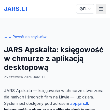
JARS.LT
PL
←
← Powrót do artykułów
JARS Apskaita: księgowość
w chmurze z aplikacją
desktopową
25 czerwca 2026
·
JARS.LT
JARS Apskaita — księgowość w chmurze stworzona
dla małych i średnich firm na Litwie — już działa.
System jest dostępny pod adresem
app.jars.lt
:
księgowość w chmurze z aplikacją desktopową
,