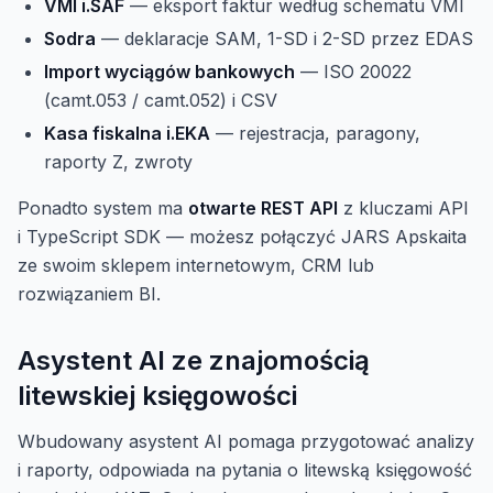
VMI i.SAF
— eksport faktur według schematu VMI
Sodra
— deklaracje SAM, 1-SD i 2-SD przez EDAS
Import wyciągów bankowych
— ISO 20022
(camt.053 / camt.052) i CSV
Kasa fiskalna i.EKA
— rejestracja, paragony,
raporty Z, zwroty
Ponadto system ma
otwarte REST API
z kluczami API
i TypeScript SDK — możesz połączyć JARS Apskaita
ze swoim sklepem internetowym, CRM lub
rozwiązaniem BI.
Asystent AI ze znajomością
litewskiej księgowości
Wbudowany asystent AI pomaga przygotować analizy
i raporty, odpowiada na pytania o litewską księgowość