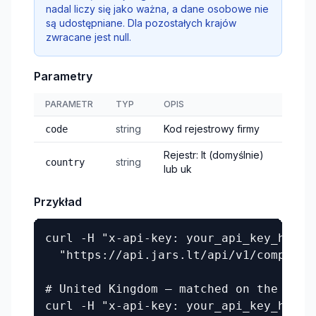
nadal liczy się jako ważna, a dane osobowe nie
są udostępniane. Dla pozostałych krajów
zwracane jest null.
Parametry
PARAMETR
TYP
OPIS
string
Kod rejestrowy firmy
code
Rejestr: lt (domyślnie)
string
country
lub uk
Przykład
curl -H "x-api-key: your_api_key_here" 
  "https://api.jars.lt/api/v1/companie
# United Kingdom — matched on the Compa
curl -H "x-api-key: your_api_key_here" 