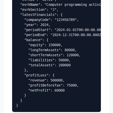
  "evrkName": "Computer programming activities",

  "evrkSection": "J",

  "latestFinancials": {

    "companyCode": "123456789",

    "year": 2024,

    "periodStart": "2024-01-01T00:00:00.000Z",

    "periodEnd": "2024-12-31T00:00:00.000Z",

    "balance": {

      "equity": 150000,

      "longTermAssets": 80000,

      "shortTermAssets": 120000,

      "liabilities": 50000,

      "totalAssets": 200000

    },

    "profitLoss": {

      "revenue": 500000,

      "profitBeforeTax": 75000,

      "netProfit": 60000

    }

  }

}