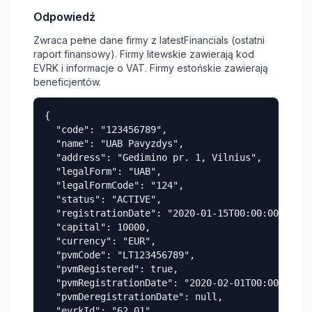
Odpowiedź
Zwraca pełne dane firmy z latestFinancials (ostatni
raport finansowy). Firmy litewskie zawierają kod
EVRK i informacje o VAT. Firmy estońskie zawierają
beneficjentów.
{

  "code": "123456789",

  "name": "UAB Pavyzdys",

  "address": "Gedimino pr. 1, Vilnius",

  "legalForm": "UAB",

  "legalFormCode": "124",

  "status": "ACTIVE",

  "registrationDate": "2020-01-15T00:00:00.000Z"
  "capital": 10000,

  "currency": "EUR",

  "pvmCode": "LT123456789",

  "pvmRegistered": true,

  "pvmRegistrationDate": "2020-02-01T00:00:00.00
  "pvmDeregistrationDate": null,

  "evrkId": "62.01",
