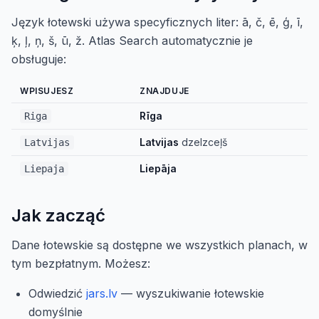
Język łotewski używa specyficznych liter: ā, č, ē, ģ, ī,
ķ, ļ, ņ, š, ū, ž. Atlas Search automatycznie je
obsługuje:
WPISUJESZ
ZNAJDUJE
Rīga
Riga
Latvijas
dzelzceļš
Latvijas
Liepāja
Liepaja
Jak zacząć
Dane łotewskie są dostępne we wszystkich planach, w
tym bezpłatnym. Możesz:
Odwiedzić
jars.lv
— wyszukiwanie łotewskie
domyślnie