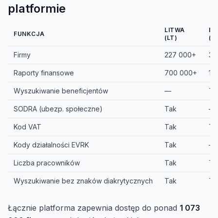
platformie
LITWA
ES
FUNKCJA
(LT)
(E
Firmy
227 000+
36
Raporty finansowe
700 000+
1 
Wyszukiwanie beneficjentów
—
Ta
SODRA (ubezp. społeczne)
Tak
—
Kod VAT
Tak
Ta
Kody działalności EVRK
Tak
—
Liczba pracowników
Tak
Ta
Wyszukiwanie bez znaków diakrytycznych
Tak
Ta
Łącznie platforma zapewnia dostęp do ponad
1 073