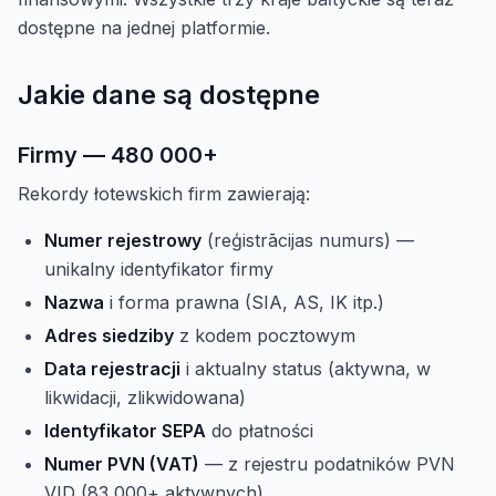
dostępne na jednej platformie.
Jakie dane są dostępne
Firmy — 480 000+
Rekordy łotewskich firm zawierają:
Numer rejestrowy
(reģistrācijas numurs) —
unikalny identyfikator firmy
Nazwa
i forma prawna (SIA, AS, IK itp.)
Adres siedziby
z kodem pocztowym
Data rejestracji
i aktualny status (aktywna, w
likwidacji, zlikwidowana)
Identyfikator SEPA
do płatności
Numer PVN (VAT)
— z rejestru podatników PVN
VID (83 000+ aktywnych)