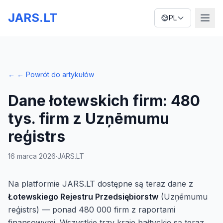
JARS.LT
PL
←
← Powrót do artykułów
Dane łotewskich firm: 480
tys. firm z Uzņēmumu
reģistrs
16 marca 2026
·
JARS.LT
Na platformie JARS.LT dostępne są teraz dane z
Łotewskiego Rejestru Przedsiębiorstw
(Uzņēmumu
reģistrs) — ponad 480 000 firm z raportami
finansowymi. Wszystkie trzy kraje bałtyckie są teraz