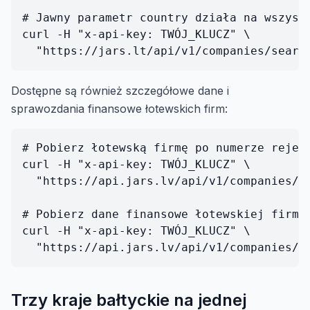
# Jawny parametr country działa na wszystk
curl -H "x-api-key: TWÓJ_KLUCZ" \

Dostępne są również szczegółowe dane i
sprawozdania finansowe łotewskich firm:
# Pobierz łotewską firmę po numerze rejest
curl -H "x-api-key: TWÓJ_KLUCZ" \

  "https://api.jars.lv/api/v1/companies/40
# Pobierz dane finansowe łotewskiej firmy

curl -H "x-api-key: TWÓJ_KLUCZ" \

Trzy kraje bałtyckie na jednej