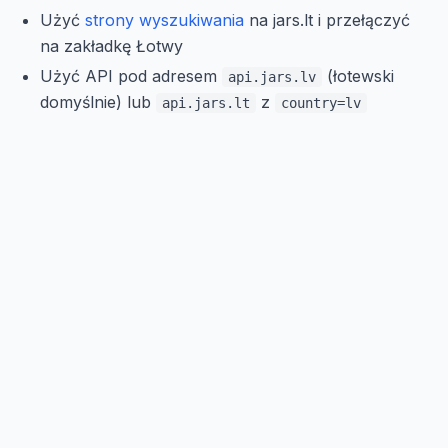
Użyć
strony wyszukiwania
na jars.lt i przełączyć
na zakładkę Łotwy
Użyć API pod adresem
(łotewski
api.jars.lv
domyślnie) lub
z
api.jars.lt
country=lv