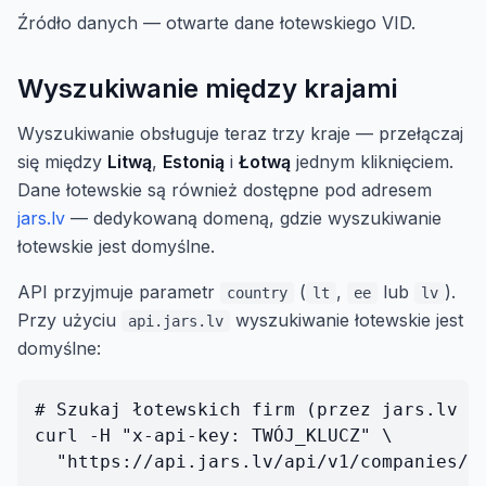
Źródło danych — otwarte dane łotewskiego VID.
Wyszukiwanie między krajami
Wyszukiwanie obsługuje teraz trzy kraje — przełączaj
się między
Litwą
,
Estonią
i
Łotwą
jednym kliknięciem.
Dane łotewskie są również dostępne pod adresem
jars.lv
— dedykowaną domeną, gdzie wyszukiwanie
łotewskie jest domyślne.
API przyjmuje parametr
(
,
lub
).
country
lt
ee
lv
Przy użyciu
wyszukiwanie łotewskie jest
api.jars.lv
domyślne:
# Szukaj łotewskich firm (przez jars.lv — 
curl -H "x-api-key: TWÓJ_KLUCZ" \

  "https://api.jars.lv/api/v1/companies/se