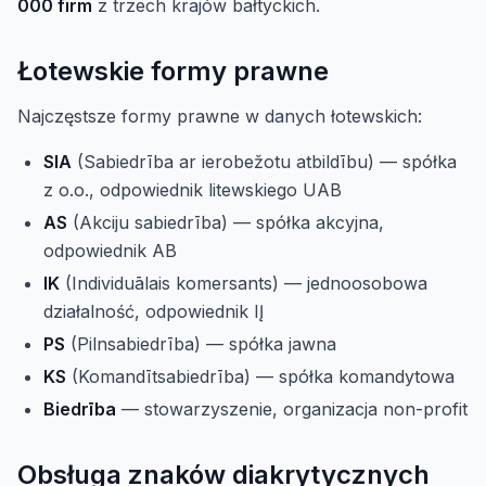
000 firm
z trzech krajów bałtyckich.
Łotewskie formy prawne
Najczęstsze formy prawne w danych łotewskich:
SIA
(Sabiedrība ar ierobežotu atbildību) — spółka
z o.o., odpowiednik litewskiego UAB
AS
(Akciju sabiedrība) — spółka akcyjna,
odpowiednik AB
IK
(Individuālais komersants) — jednoosobowa
działalność, odpowiednik IĮ
PS
(Pilnsabiedrība) — spółka jawna
KS
(Komandītsabiedrība) — spółka komandytowa
Biedrība
— stowarzyszenie, organizacja non-profit
Obsługa znaków diakrytycznych