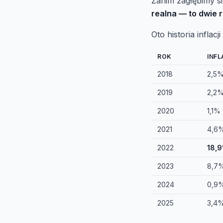
Zanim zagłębimy si
realna — to dwie 
Oto historia inflacj
ROK
INFL
2018
2,5
2019
2,2
2020
1,1%
2021
4,6
2022
18,
2023
8,7
2024
0,9
2025
3,4