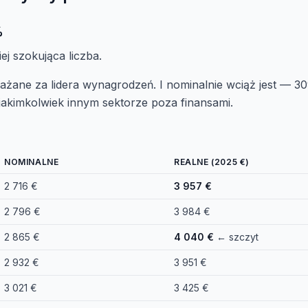
%
ej szokująca liczba.
ażane za lidera wynagrodzeń. I nominalnie wciąż jest — 3
 jakimkolwiek innym sektorze poza finansami.
NOMINALNE
REALNE (2025 €)
2 716 €
3 957 €
2 796 €
3 984 €
2 865 €
4 040 €
← szczyt
2 932 €
3 951 €
3 021 €
3 425 €