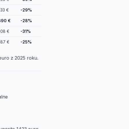
833 €
-29%
690 €
-28%
808 €
-31%
487 €
-25%
 euro z 2025 roku.
alne