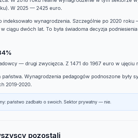
zca. W 2018 roku realne wynagrodzenie w tym sektorze w
ku). W 2025 — 2425 euro.
 indeksowało wynagrodzenia. Szczególnie po 2020 roku 
w ciągu dwóch lat. To była świadoma decyzja podniesienia
+34%
ładowcy — drugi zwycięzca. Z 1471 do 1967 euro w ujęciu 
a państwa. Wynagrodzenia pedagogów podnoszone były sy
ch 2019-2020.
sny: państwo zadbało o swoich. Sektor prywatny — nie.
wszyscy pozostali