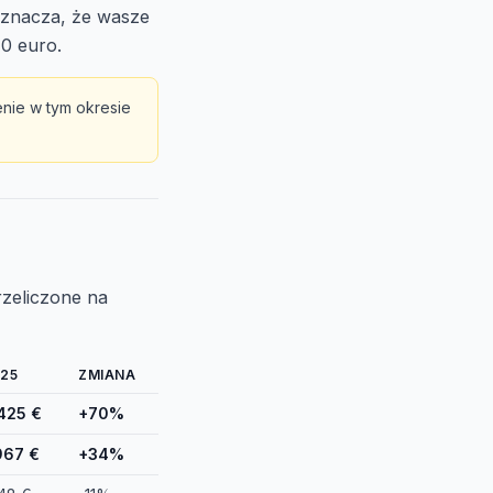
 oznacza, że wasze
0 euro.
nie w tym okresie
rzeliczone na
25
ZMIANA
425 €
+70%
967 €
+34%