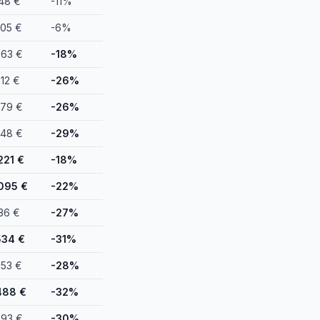
148 €
-11%
505 €
-6%
663 €
-18%
712 €
-26%
179 €
-26%
548 €
-29%
221 €
-18%
095 €
-22%
136 €
-27%
534 €
-31%
753 €
-28%
488 €
-32%
793 €
-30%