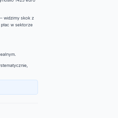
ynosiło 1423 euro
— widzimy skok z
 płac w sektorze
realnym.
stematycznie,