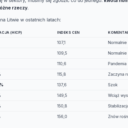
ę w sektory, musimy się zgodzić co do jednego:
kwota nom
różne rzeczy
.
i na Litwie w ostatnich latach:
ACJA (HICP)
INDEKS CEN
KOMENTA
%
107,1
Normalnie
%
109,5
Normalnie
110,6
Pandemia
%
115,8
Zaczyna r
9%
137,6
Szok
%
149,5
Wciąż wy
%
150,8
Stabilizacj
%
156,0
Znów rośn