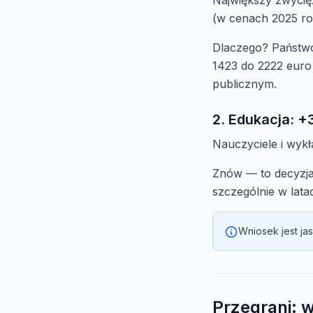
Największy zwycię
(w cenach 2025 ro
Dlaczego? Państwo
1423 do 2222 euro 
publicznym.
2. Edukacja: 
Nauczyciele i wyk
Znów — to decyzj
szczególnie w lata
Wniosek jest ja
Przegrani: 