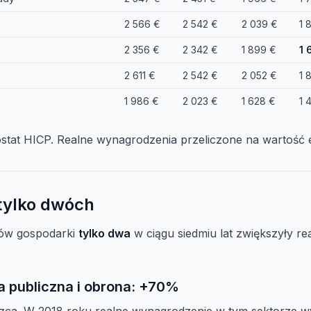
2 566 €
2 542 €
2 039 €
1 
2 356 €
2 342 €
1 899 €
1 
2 611 €
2 542 €
2 052 €
1 
1 986 €
2 023 €
1 628 €
1 
urostat HICP. Realne wynagrodzenia przeliczone na wartość
tylko dwóch
rów gospodarki
tylko dwa
w ciągu siedmiu lat zwiększyły re
ja publiczna i obrona: +70%