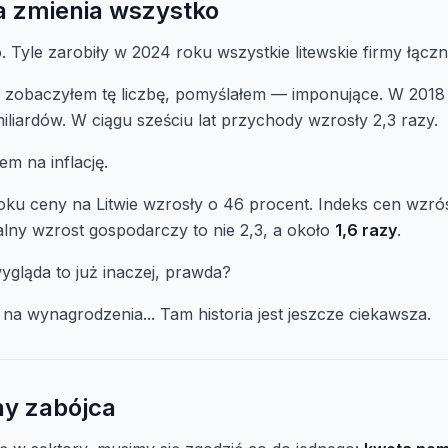
ra zmienia wszystko
. Tyle zarobiły w 2024 roku wszystkie litewskie firmy łączn
z zobaczyłem tę liczbę, pomyślałem — imponujące. W 2018
miliardów. W ciągu sześciu lat przychody wzrosły 2,3 razy.
em na inflację.
ku ceny na Litwie wzrosły o 46 procent. Indeks cen wzrós
lny wzrost gospodarczy to nie 2,3, a około
1,6 razy
.
wygląda to już inaczej, prawda?
 na wynagrodzenia... Tam historia jest jeszcze ciekawsza.
chy zabójca