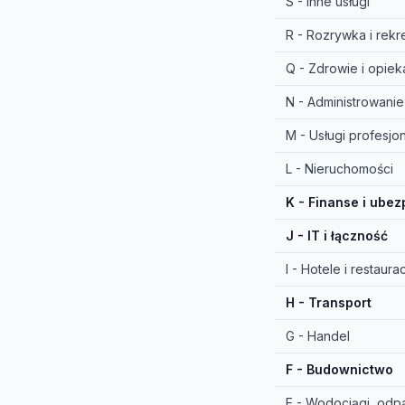
S - Inne usługi
R - Rozrywka i rekr
Q - Zdrowie i opie
N - Administrowanie
M - Usługi profesjo
L - Nieruchomości
K - Finanse i ubez
J - IT i łączność
I - Hotele i restaura
H - Transport
G - Handel
F - Budownictwo
E - Wodociągi, odp