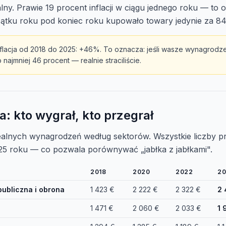
lny. Prawie 19 procent inflacji w ciągu jednego roku — to
ątku roku pod koniec roku kupowało towary jedynie za 84
lacja od 2018 do 2025: +46%. To oznacza: jeśli wasze wynagrodze
 najmniej 46 procent — realnie straciliście.
a: kto wygrał, kto przegrał
realnych wynagrodzeń według sektorów. Wszystkie liczby p
25 roku — co pozwala porównywać „jabłka z jabłkami".
2018
2020
2022
20
publiczna i obrona
1 423 €
2 222 €
2 322 €
2 
1 471 €
2 060 €
2 033 €
1 