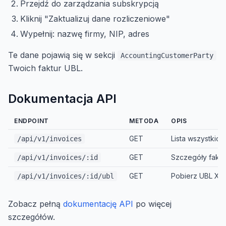
Przejdź do zarządzania subskrypcją
Kliknij "Zaktualizuj dane rozliczeniowe"
Wypełnij: nazwę firmy, NIP, adres
Te dane pojawią się w sekcji
AccountingCustomerParty
Twoich faktur UBL.
Dokumentacja API
ENDPOINT
METODA
OPIS
GET
Lista wszystkich 
/api/v1/invoices
GET
Szczegóły faktu
/api/v1/invoices/:id
GET
Pobierz UBL XM
/api/v1/invoices/:id/ubl
Zobacz pełną
dokumentację API
po więcej
szczegółów.