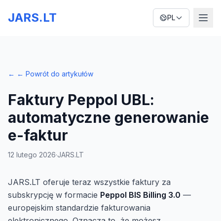
JARS.LT
PL
←
← Powrót do artykułów
Faktury Peppol UBL:
automatyczne generowanie
e-faktur
12 lutego 2026
·
JARS.LT
JARS.LT oferuje teraz wszystkie faktury za
subskrypcję w formacie
Peppol BIS Billing 3.0
—
europejskim standardzie fakturowania
elektronicznego. Oznacza to, że możesz