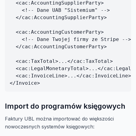
  <cac:AccountingSupplierParty>

    <!-- Dane UAB "Sistemium" -->

  </cac:AccountingSupplierParty>

  <cac:AccountingCustomerParty>

    <!-- Dane Twojej firmy ze Stripe -->

  </cac:AccountingCustomerParty>

  <cac:TaxTotal>...</cac:TaxTotal>

  <cac:LegalMonetaryTotal>...</cac:LegalMo
  <cac:InvoiceLine>...</cac:InvoiceLine>

Import do programów księgowych
Faktury UBL można importować do większości
nowoczesnych systemów księgowych: