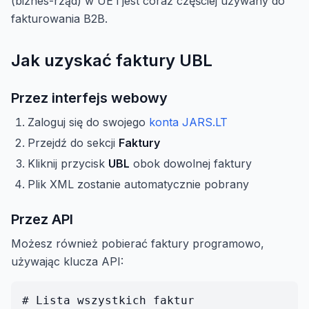
(biznes-rząd) w UE i jest coraz częściej używany do
fakturowania B2B.
Jak uzyskać faktury UBL
Przez interfejs webowy
Zaloguj się do swojego
konta JARS.LT
Przejdź do sekcji
Faktury
Kliknij przycisk
UBL
obok dowolnej faktury
Plik XML zostanie automatycznie pobrany
Przez API
Możesz również pobierać faktury programowo,
używając klucza API:
# Lista wszystkich faktur
