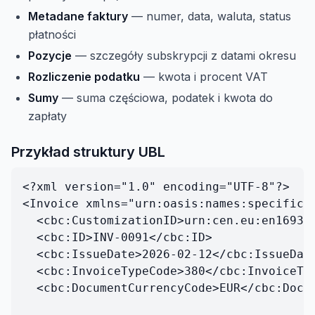
Metadane faktury
— numer, data, waluta, status
płatności
Pozycje
— szczegóły subskrypcji z datami okresu
Rozliczenie podatku
— kwota i procent VAT
Sumy
— suma częściowa, podatek i kwota do
zapłaty
Przykład struktury UBL
<?xml version="1.0" encoding="UTF-8"?>

<Invoice xmlns="urn:oasis:names:specificat
  <cbc:CustomizationID>urn:cen.eu:en16931
  <cbc:ID>INV-0091</cbc:ID>

  <cbc:IssueDate>2026-02-12</cbc:IssueDate
  <cbc:InvoiceTypeCode>380</cbc:InvoiceTyp
  <cbc:DocumentCurrencyCode>EUR</cbc:Docum