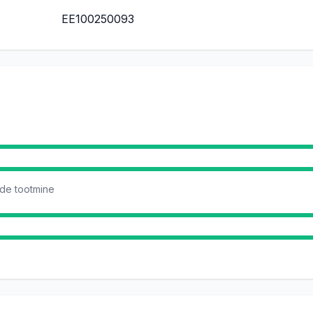
EE100250093
ude tootmine