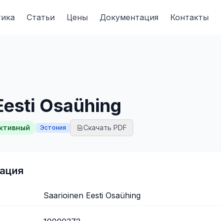
тика
Статьи
Цены
Документация
Контакты
Eesti Osaühing
ктивный
Скачать PDF
Эстония
ация
Saarioinen Eesti Osaühing