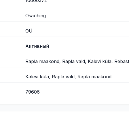
10000372
Osaühing
OÜ
Активный
Rapla maakond, Rapla vald, Kalevi küla, Rebas
Kalevi küla, Rapla vald, Rapla maakond
79606