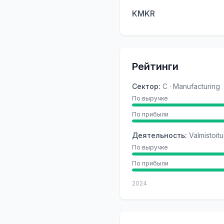
KMKR
Рейтинги
Сектор
:
C · Manufacturing
По выручке
По прибыли
Деятельность
:
Valmistoit
По выручке
По прибыли
2024