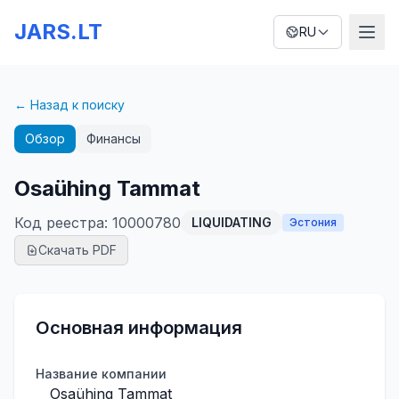
JARS.LT
RU
← Назад к поиску
Обзор
Финансы
Osaühing Tammat
Код реестра
:
10000780
LIQUIDATING
Эстония
Скачать PDF
Основная информация
Название компании
Osaühing Tammat