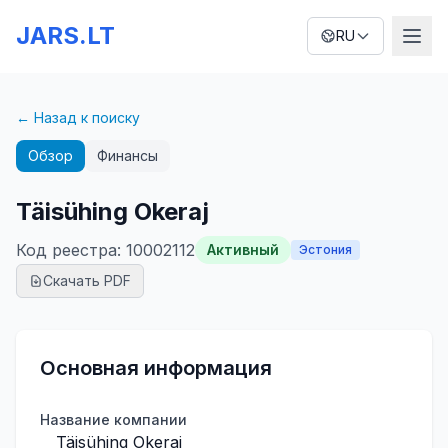
JARS.LT
RU
← Назад к поиску
Обзор
Финансы
Täisühing Okeraj
Код реестра
:
10002112
Активный
Эстония
Скачать PDF
Основная информация
Название компании
Täisühing Okeraj