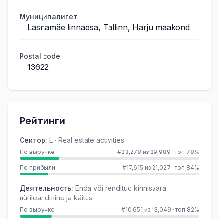
Муниципалитет
Lasnamäe linnaosa, Tallinn, Harju maakond
Postal code
13622
Рейтинги
Сектор
:
L · Real estate activities
По выручке
#23,278 из 29,989
·
топ 78%
По прибыли
#17,615 из 21,027
·
топ 84%
Деятельность
:
Enda või renditud kinnisvara
üürileandmine ja käitus
По выручке
#10,651 из 13,049
·
топ 82%