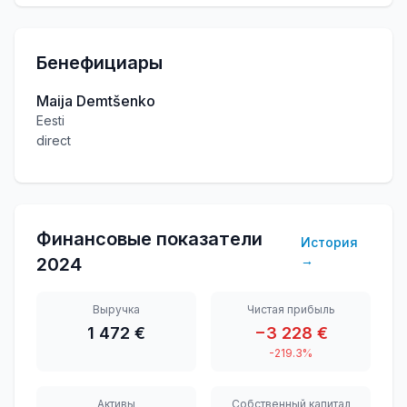
Бенефициары
Maija Demtšenko
Eesti
direct
Финансовые показатели
История
→
2024
Выручка
Чистая прибыль
1 472 €
−3 228 €
-219.3%
Активы
Собственный капитал