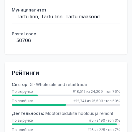
Муниципалитет
Tartu linn, Tartu linn, Tartu maakond
Postal code
50706
Рейтинги
Сектор
:
G · Wholesale and retail trade
По выручке
#18,512 из 24,209
·
топ 76%
По прибыли
#12,741 из 25,503
·
топ 50%
Деятельность
:
Mootorsõidukite hooldus ja remont
По выручке
#5 из 190
·
топ 3%
По прибыли
#16 из 225
·
топ 7%