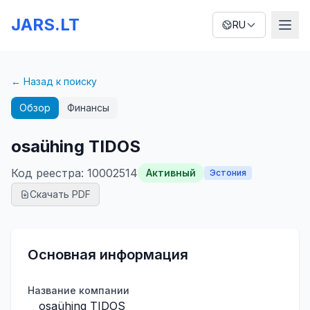
JARS.LT
RU
← Назад к поиску
Обзор
Финансы
osaühing TIDOS
Код реестра
:
10002514
Активный
Эстония
Скачать PDF
Основная информация
Название компании
osaühing TIDOS