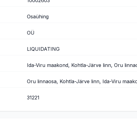
10002603
Osaühing
OÜ
LIQUIDATING
Ida-Viru maakond, Kohtla-Järve linn, Oru linna
Oru linnaosa, Kohtla-Järve linn, Ida-Viru maak
31221