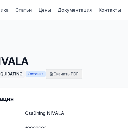
тика
Статьи
Цены
Документация
Контакты
IVALA
IQUIDATING
Скачать PDF
Эстония
ация
Osaühing NIVALA