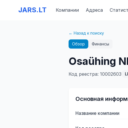
JARS.LT
Компании
Адреса
Статис
← Назад к поиску
Обзор
Финансы
Osaühing N
Код реестра
:
10002603
L
Основная информ
Название компании