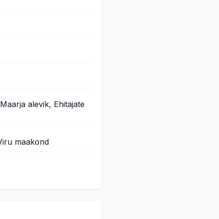
aarja alevik, Ehitajate
-Viru maakond