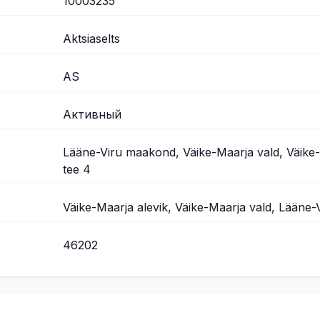
10003235
Aktsiaselts
AS
Активный
Lääne-Viru maakond, Väike-Maarja vald, Väike-M
tee 4
Väike-Maarja alevik, Väike-Maarja vald, Lääne
46202