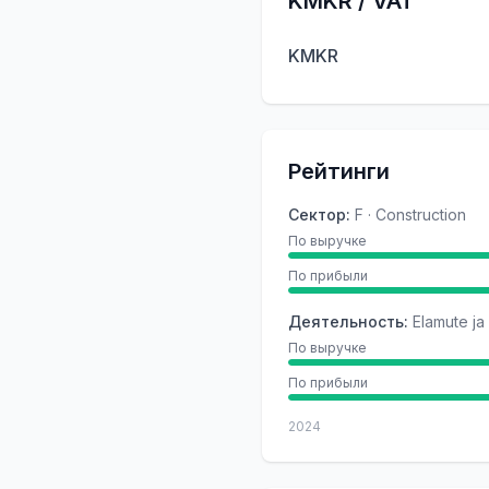
KMKR / VAT
KMKR
Рейтинги
Сектор
:
F · Construction
По выручке
По прибыли
Деятельность
:
Elamute ja
По выручке
По прибыли
2024