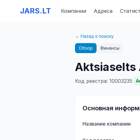
JARS.LT
Компании
Адреса
Статис
← Назад к поиску
Обзор
Финансы
Aktsiaselt
Код реестра
:
10003235
А
Основная информ
Название компании