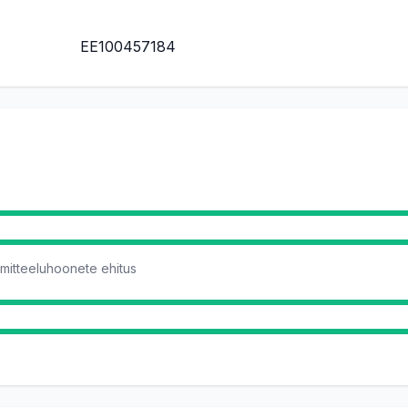
EE100457184
 mitteeluhoonete ehitus