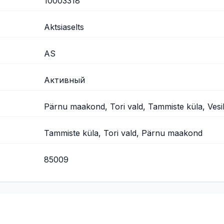
10003318
Aktsiaselts
AS
Активный
Pärnu maakond, Tori vald, Tammiste küla, Vesi
Tammiste küla, Tori vald, Pärnu maakond
85009