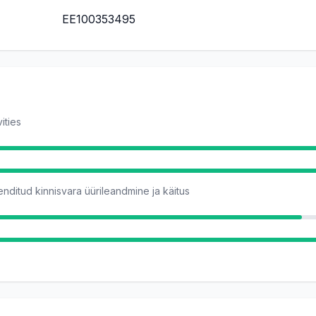
EE100353495
vities
enditud kinnisvara üürileandmine ja käitus