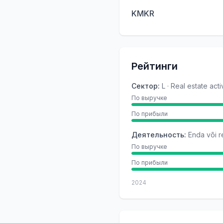
KMKR
Рейтинги
Сектор
:
L · Real estate acti
По выручке
По прибыли
Деятельность
:
Enda või r
По выручке
По прибыли
2024