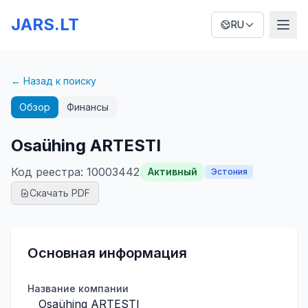
JARS.LT
RU
← Назад к поиску
Обзор
Финансы
Osaühing ARTESTI
Код реестра
:
10003442
Активный
Эстония
Скачать PDF
Основная информация
Название компании
Osaühing ARTESTI