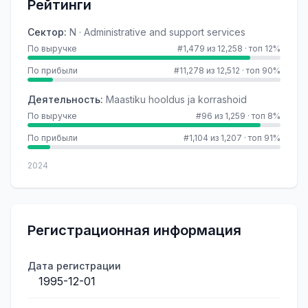
Рейтинги
Сектор
:
N · Administrative and support services
По выручке
#1,479 из 12,258
·
топ 12%
По прибыли
#11,278 из 12,512
·
топ 90%
Деятельность
:
Maastiku hooldus ja korrashoid
По выручке
#96 из 1,259
·
топ 8%
По прибыли
#1,104 из 1,207
·
топ 91%
2024
Регистрационная информация
Дата регистрации
1995-12-01