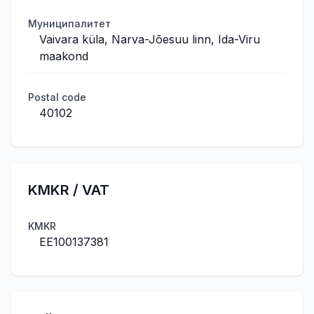
Муниципалитет
Vaivara küla, Narva-Jõesuu linn, Ida-Viru
maakond
Postal code
40102
KMKR / VAT
KMKR
EE100137381