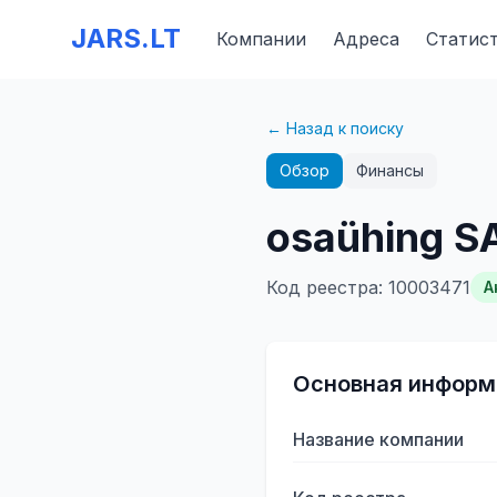
JARS.LT
Компании
Адреса
Статис
← Назад к поиску
Обзор
Финансы
osaühing 
Код реестра
:
10003471
А
Основная информ
Название компании