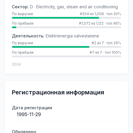
Сектор
:
D · Electricity, gas, steam and air conditioning
По выручке
#204 из 1,009
·
топ 20%
По прибыли
#1,072 из 1,122
·
топ 96%
Деятельность
:
Elektrienergia salvestamine
По выручке
#2 из 7
·
топ 29%
По прибыли
#7 из 7
·
топ 100%
2024
Регистрационная информация
Дата регистрации
1995-11-29
Обновлено