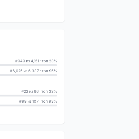
#949 из 4,151
·
топ 23%
#6,025 из 6,337
·
топ 95%
#22 из 66
·
топ 33%
#99 из 107
·
топ 93%