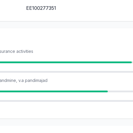
EE100277351
nsurance activities
andmine, v.a pandimajad