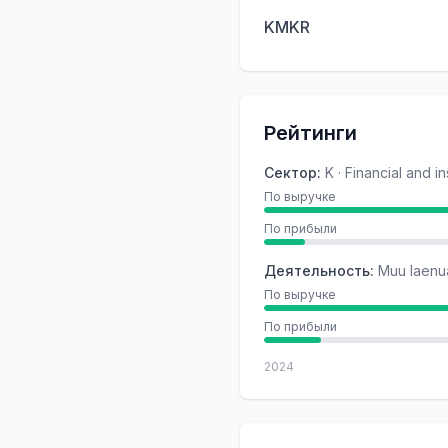
KMKR
Рейтинги
Сектор
:
K · Financial and i
По выручке
По прибыли
Деятельность
:
Muu laenu
По выручке
По прибыли
2024