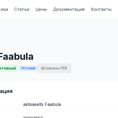
тика
Статьи
Цены
Документация
Контакты
 Faabula
ктивный
Скачать PDF
Эстония
ация
aktsiaselts Faabula