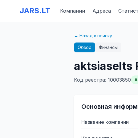
JARS.LT
Компании
Адреса
Статис
← Назад к поиску
Обзор
Финансы
aktsiaselts
Код реестра
:
10003850
А
Основная информ
Название компании