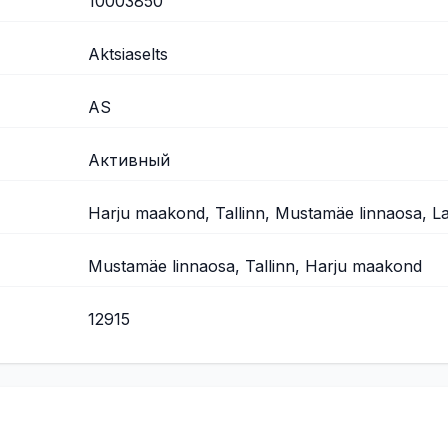
10003850
Aktsiaselts
AS
Активный
Harju maakond, Tallinn, Mustamäe linnaosa, Lak
Mustamäe linnaosa, Tallinn, Harju maakond
12915