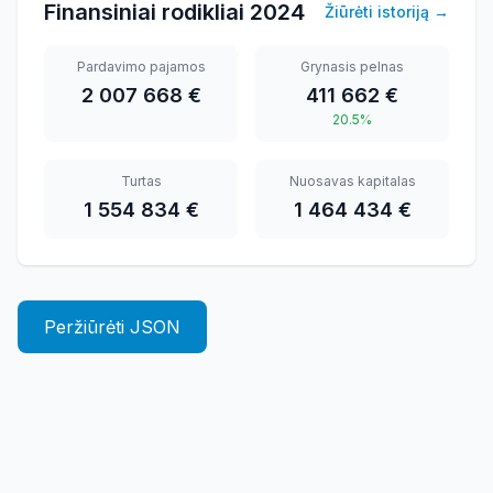
Finansiniai rodikliai
2024
Žiūrėti istoriją
→
Pardavimo pajamos
Grynasis pelnas
2 007 668 €
411 662 €
20.5%
Turtas
Nuosavas kapitalas
1 554 834 €
1 464 434 €
Peržiūrėti JSON