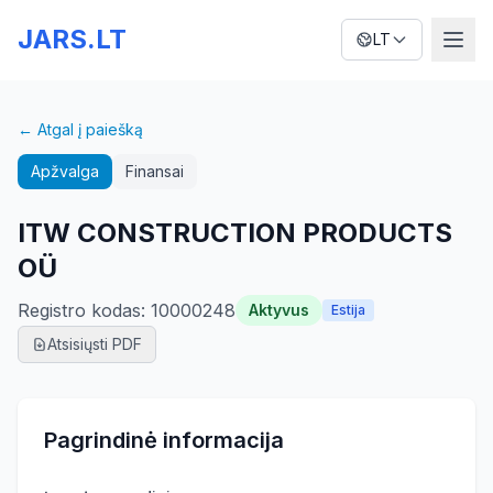
JARS.LT
LT
← Atgal į paiešką
Apžvalga
Finansai
ITW CONSTRUCTION PRODUCTS
OÜ
Registro kodas
:
10000248
Aktyvus
Estija
Atsisiųsti PDF
Pagrindinė informacija