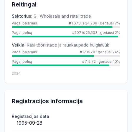
Reitingai
Sektorius
:
G · Wholesale and retail trade
Pagal pajamas
#1,673 iš 24,209
·
geriausi 7%
Pagal pelną
#507 iš 25,503
·
geriausi 2%
Veikla
:
Käsi-tööriistade ja rauakaupade hulgimüük
Pagal pajamas
#17 iš 70
·
geriausi 24%
Pagal pelną
#7 iš 72
·
geriausi 10%
2024
Registracijos informacija
Registracijos data
1995-09-28