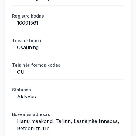
Registro kodas
10001561
Teisinė forma
Osaühing
Teisinės formos kodas
OÜ
Statusas
Aktyvus
Buveinės adresas
Harju maakond, Tallinn, Lasnamäe linnaosa,
Betooni tn 11b