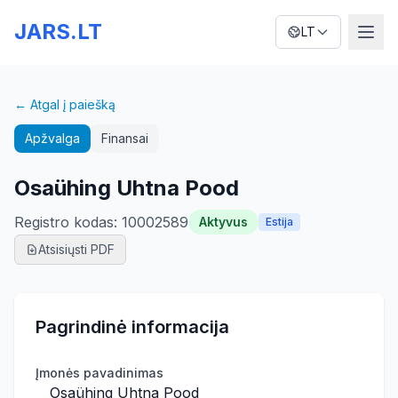
JARS.LT
LT
← Atgal į paiešką
Apžvalga
Finansai
Osaühing Uhtna Pood
Registro kodas
:
10002589
Aktyvus
Estija
Atsisiųsti PDF
Pagrindinė informacija
Įmonės pavadinimas
Osaühing Uhtna Pood