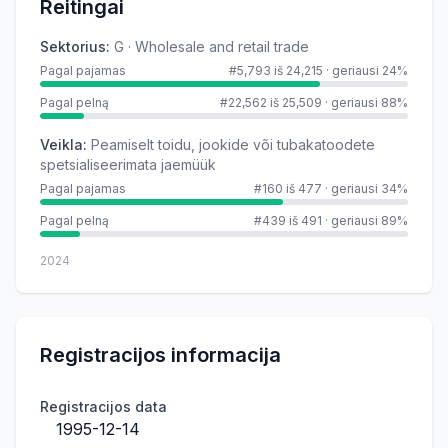
Reitingai
Sektorius
:
G · Wholesale and retail trade
Pagal pajamas
#5,793 iš 24,215
·
geriausi 24%
Pagal pelną
#22,562 iš 25,509
·
geriausi 88%
Veikla
:
Peamiselt toidu, jookide või tubakatoodete
spetsialiseerimata jaemüük
Pagal pajamas
#160 iš 477
·
geriausi 34%
Pagal pelną
#439 iš 491
·
geriausi 89%
2024
Registracijos informacija
Registracijos data
1995-12-14