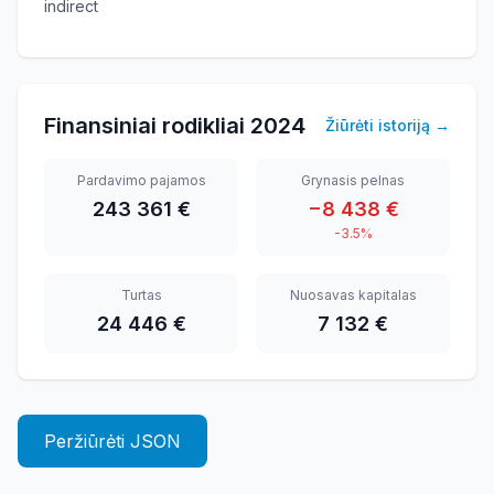
indirect
Finansiniai rodikliai
2024
Žiūrėti istoriją
→
Pardavimo pajamos
Grynasis pelnas
243 361 €
−8 438 €
-3.5%
Turtas
Nuosavas kapitalas
24 446 €
7 132 €
Peržiūrėti JSON