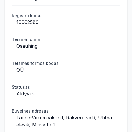
Registro kodas
10002589
Teisinė forma
Osaühing
Teisinės formos kodas
OÜ
Statusas
Aktyvus
Buveinės adresas
Lääne-Viru maakond, Rakvere vald, Uhtna
alevik, Mõisa tn 1