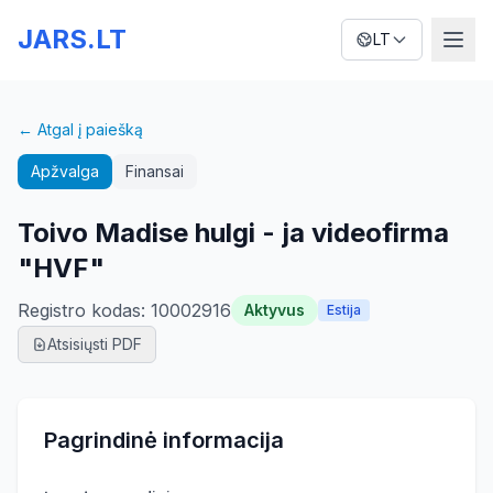
JARS.LT
LT
← Atgal į paiešką
Apžvalga
Finansai
Toivo Madise hulgi - ja videofirma
"HVF"
Registro kodas
:
10002916
Aktyvus
Estija
Atsisiųsti PDF
Pagrindinė informacija