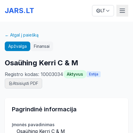
JARS.LT
LT
← Atgal į paiešką
Apžvalga
Finansai
Osaühing Kerri C & M
Registro kodas
:
10003034
Aktyvus
Estija
Atsisiųsti PDF
Pagrindinė informacija
Įmonės pavadinimas
Osaühing Kerri C & M