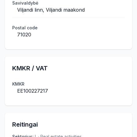
Savivaldybė
Viljandi linn, Viljandi maakond
Postal code
71020
KMKR / VAT
KMKR
EE100227217
Reitingai
Sektorius
:
L · Real estate activities