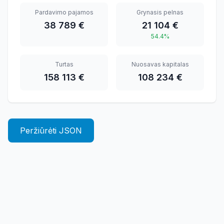
Pardavimo pajamos
Grynasis pelnas
38 789 €
21 104 €
54.4%
Turtas
Nuosavas kapitalas
158 113 €
108 234 €
Peržiūrėti JSON