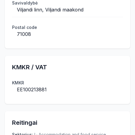
Savivaldybė
Viljandi linn, Viljandi maakond
Postal code
71008
KMKR / VAT
KMKR
EE100213881
Reitingai
Sektorius
:
I · Accommodation and food service