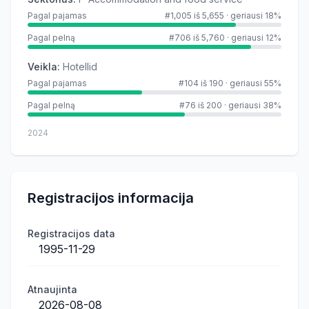
Pagal pajamas
#1,005 iš 5,655
·
geriausi 18%
Pagal pelną
#706 iš 5,760
·
geriausi 12%
Veikla
:
Hotellid
Pagal pajamas
#104 iš 190
·
geriausi 55%
Pagal pelną
#76 iš 200
·
geriausi 38%
2024
Registracijos informacija
Registracijos data
1995-11-29
Atnaujinta
2026-08-08