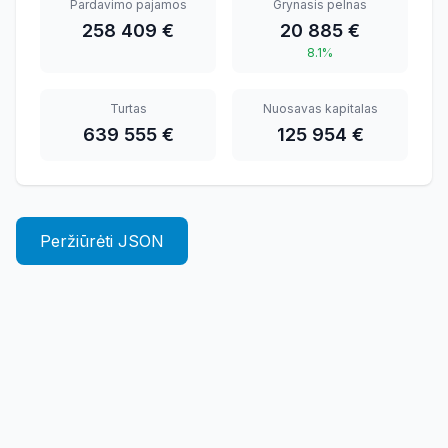
Pardavimo pajamos
Grynasis pelnas
258 409 €
20 885 €
8.1%
Turtas
Nuosavas kapitalas
639 555 €
125 954 €
Peržiūrėti JSON