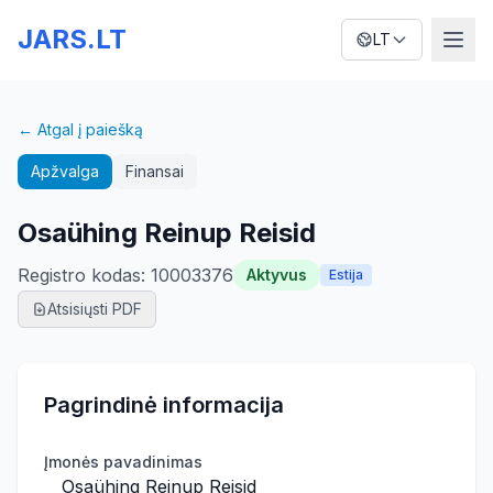
JARS.LT
LT
← Atgal į paiešką
Apžvalga
Finansai
Osaühing Reinup Reisid
Registro kodas
:
10003376
Aktyvus
Estija
Atsisiųsti PDF
Pagrindinė informacija
Įmonės pavadinimas
Osaühing Reinup Reisid