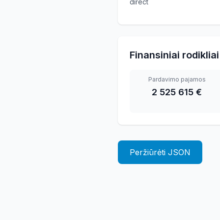
direct
Finansiniai rodikliai
Pardavimo pajamos
2 525 615 €
Peržiūrėti JSON