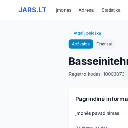
JARS.LT
Įmonės
Adresai
Statistika
← Atgal į paiešką
Apžvalga
Finansai
Basseiniteh
Registro kodas
:
10003873
Pagrindinė informa
Įmonės pavadinimas