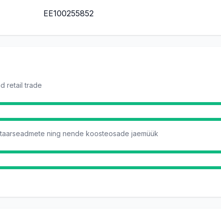
EE100255852
d retail trade
nitaarseadmete ning nende koosteosade jaemüük