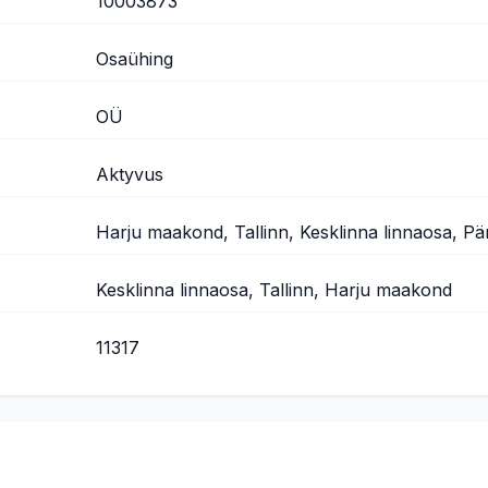
10003873
Osaühing
OÜ
Aktyvus
Harju maakond, Tallinn, Kesklinna linnaosa, P
Kesklinna linnaosa, Tallinn, Harju maakond
11317