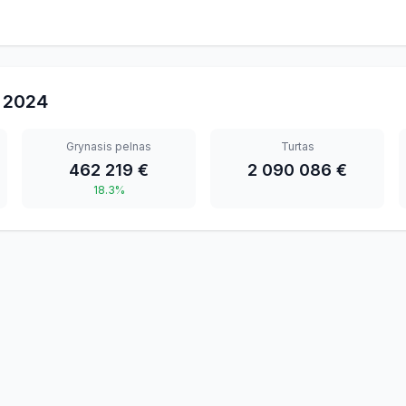
2024
Grynasis pelnas
Turtas
462 219 €
2 090 086 €
18.3%