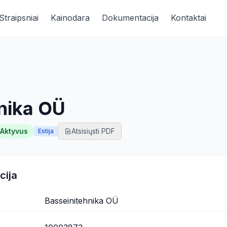
Straipsniai
Kainodara
Dokumentacija
Kontaktai
nika OÜ
Aktyvus
Atsisiųsti PDF
Estija
cija
Basseinitehnika OÜ