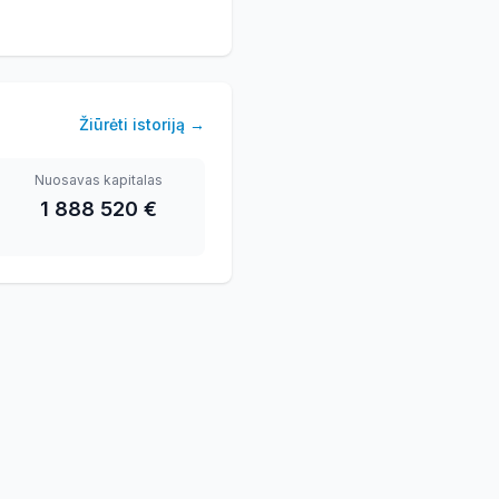
Žiūrėti istoriją
→
Nuosavas kapitalas
1 888 520 €