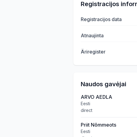
Registracijos infor
Registracijos data
Atnaujinta
Äriregister
Naudos gavėjai
ARVO AEDLA
Eesti
direct
Priit Nõmmeots
Eesti