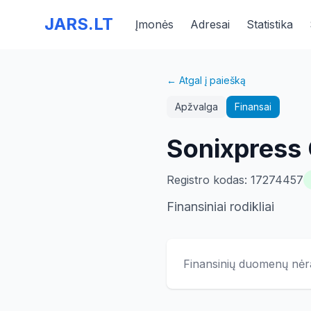
JARS.LT
Įmonės
Adresai
Statistika
← Atgal į paiešką
Apžvalga
Finansai
Sonixpress
Registro kodas
:
17274457
Finansiniai rodikliai
Finansinių duomenų nėr