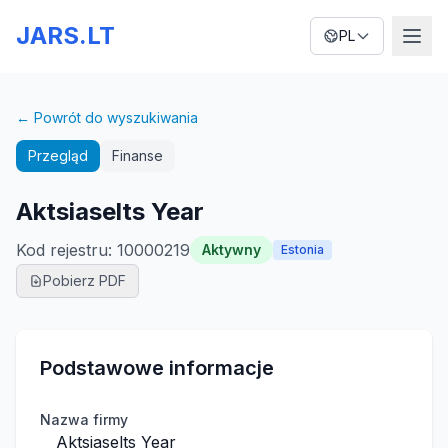
JARS.LT
PL
← Powrót do wyszukiwania
Przegląd
Finanse
Aktsiaselts Year
Kod rejestru
:
10000219
Aktywny
Estonia
Pobierz PDF
Podstawowe informacje
Nazwa firmy
Aktsiaselts Year