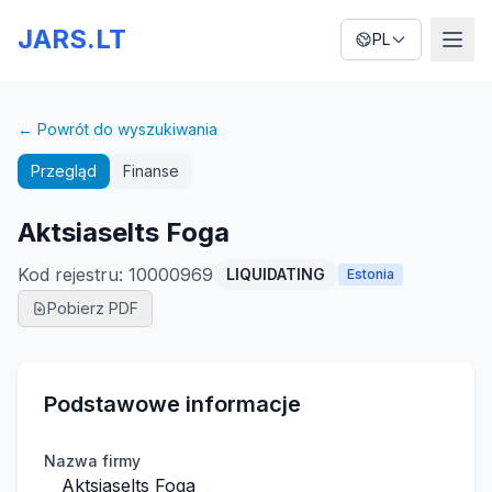
JARS.LT
PL
← Powrót do wyszukiwania
Przegląd
Finanse
Aktsiaselts Foga
Kod rejestru
:
10000969
LIQUIDATING
Estonia
Pobierz PDF
Podstawowe informacje
Nazwa firmy
Aktsiaselts Foga