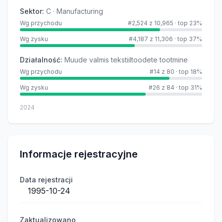
Sektor
:
C · Manufacturing
Wg przychodu
#2,524 z 10,965
·
top 23%
Wg zysku
#4,187 z 11,306
·
top 37%
Działalność
:
Muude valmis tekstiiltoodete tootmine
Wg przychodu
#14 z 80
·
top 18%
Wg zysku
#26 z 84
·
top 31%
2024
Informacje rejestracyjne
Data rejestracji
1995-10-24
Zaktualizowano