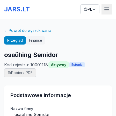
JARS.LT
PL
← Powrót do wyszukiwania
Przegląd
Finanse
osaühing Semidor
Kod rejestru
:
10001118
Aktywny
Estonia
Pobierz PDF
Podstawowe informacje
Nazwa firmy
osaühing Semidor