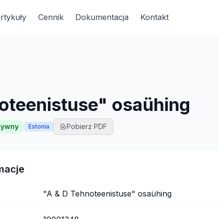
rtykuły
Cennik
Dokumentacja
Kontakt
oteenistuse" osaühing
tywny
Pobierz PDF
Estonia
macje
"A & D Tehnoteenistuse" osaühing