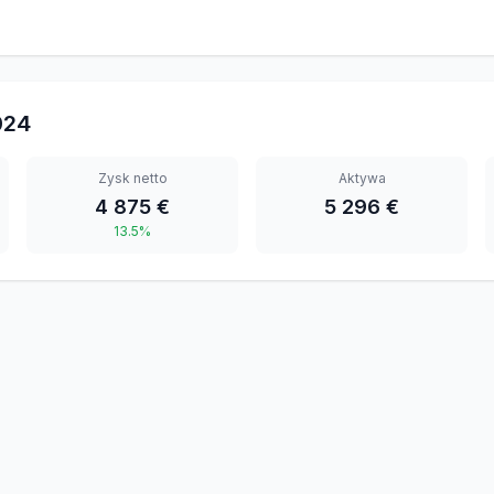
024
Zysk netto
Aktywa
4 875 €
5 296 €
13.5%