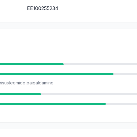
EE100255234
onisüsteemide paigaldamine