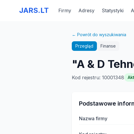
JARS.LT
Firmy
Adresy
Statystyki
A
← Powrót do wyszukiwania
Przegląd
Finanse
"A & D Tehn
Kod rejestru
:
10001348
Ak
Podstawowe infor
Nazwa firmy