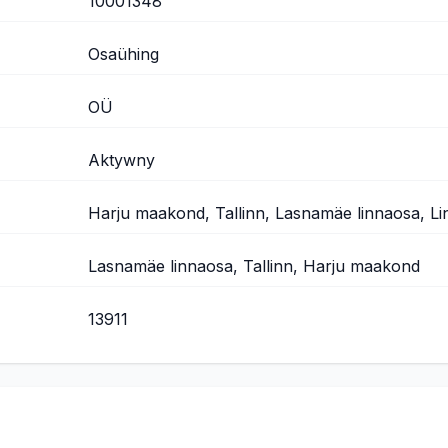
10001348
Osaühing
OÜ
Aktywny
Harju maakond, Tallinn, Lasnamäe linnaosa, Li
Lasnamäe linnaosa, Tallinn, Harju maakond
13911