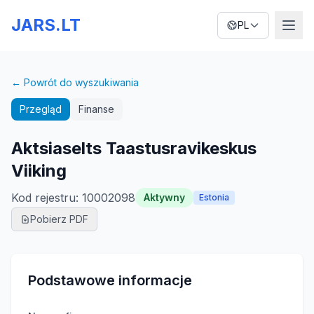
JARS.LT
PL
← Powrót do wyszukiwania
Przegląd
Finanse
Aktsiaselts Taastusravikeskus
Viiking
Kod rejestru
:
10002098
Aktywny
Estonia
Pobierz PDF
Podstawowe informacje