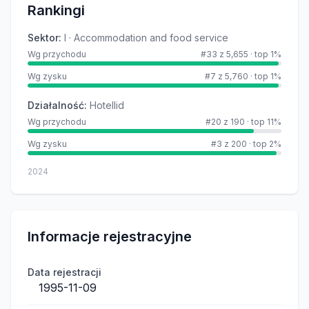
Rankingi
Sektor
:
I · Accommodation and food service
Wg przychodu
#33 z 5,655
·
top 1%
Wg zysku
#7 z 5,760
·
top 1%
Działalność
:
Hotellid
Wg przychodu
#20 z 190
·
top 11%
Wg zysku
#3 z 200
·
top 2%
2024
Informacje rejestracyjne
Data rejestracji
1995-11-09