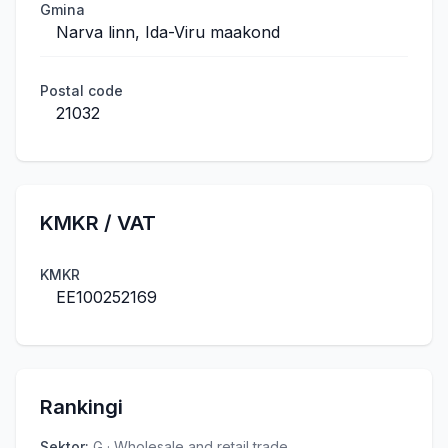
Gmina
Narva linn, Ida-Viru maakond
Postal code
21032
KMKR / VAT
KMKR
EE100252169
Rankingi
Sektor
:
G · Wholesale and retail trade