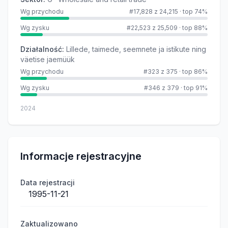
Wg przychodu
#17,828 z 24,215
·
top 74%
Wg zysku
#22,523 z 25,509
·
top 88%
Działalność
:
Lillede, taimede, seemnete ja istikute ning
väetise jaemüük
Wg przychodu
#323 z 375
·
top 86%
Wg zysku
#346 z 379
·
top 91%
2024
Informacje rejestracyjne
Data rejestracji
1995-11-21
Zaktualizowano