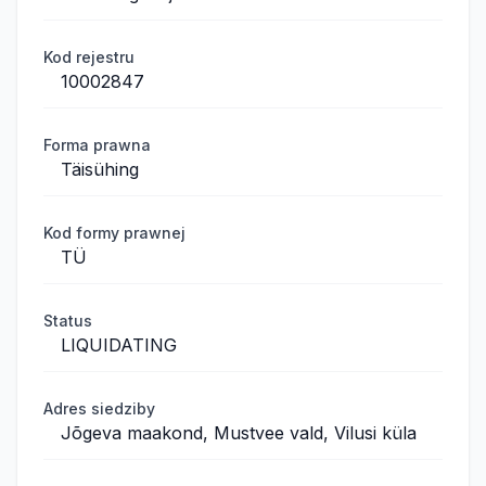
Kod rejestru
10002847
Forma prawna
Täisühing
Kod formy prawnej
TÜ
Status
LIQUIDATING
Adres siedziby
Jõgeva maakond, Mustvee vald, Vilusi küla