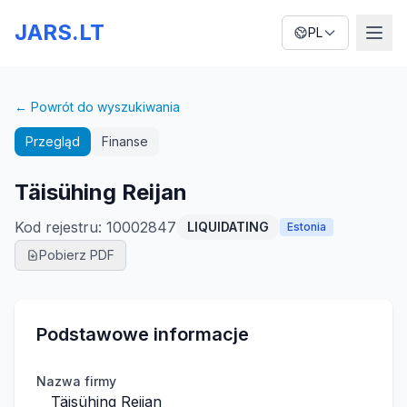
JARS.LT
PL
← Powrót do wyszukiwania
Przegląd
Finanse
Täisühing Reijan
Kod rejestru
:
10002847
LIQUIDATING
Estonia
Pobierz PDF
Podstawowe informacje
Nazwa firmy
Täisühing Reijan