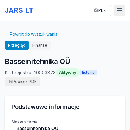
JARS.LT
PL
← Powrót do wyszukiwania
Przegląd
Finanse
Basseinitehnika OÜ
Kod rejestru
:
10003873
Aktywny
Estonia
Pobierz PDF
Podstawowe informacje
Nazwa firmy
Basseinitehnika OÜ