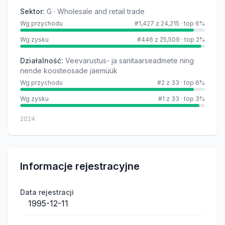
Sektor
:
G · Wholesale and retail trade
Wg przychodu
#1,427 z 24,215
·
top 6%
Wg zysku
#446 z 25,509
·
top 2%
Działalność
:
Veevarustus- ja sanitaarseadmete ning
nende koosteosade jaemüük
Wg przychodu
#2 z 33
·
top 6%
Wg zysku
#1 z 33
·
top 3%
2024
Informacje rejestracyjne
Data rejestracji
1995-12-11